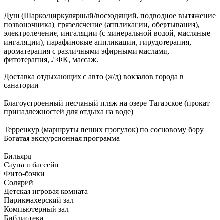
Душ (Шарко/циркулярный/восходящий, подводное вытяжение
позвоночника), грязелечение (аппликации, обертывания),
электролечение, ингаляции (с минеральной водой, масляные
ингаляции), парафиновые аппликации, гирудотерапия,
ароматерапия с различными эфирными маслами,
фитотерапия, ЛФК, массаж.
Доставка отдыхающих с авто (ж/д) вокзалов города в
санаторий
Благоустроенный песчаный пляж на озере Тагарское (прокат
принадлежностей для отдыха на воде)
Терренкур (маршруты пеших прогулок) по сосновому бору
Богатая экскурсионная программа
Бильярд
Сауна и бассейн
Фито-бочки
Солярий
Детская игровая комната
Парикмахерский зал
Компьютерный зал
Библиотека