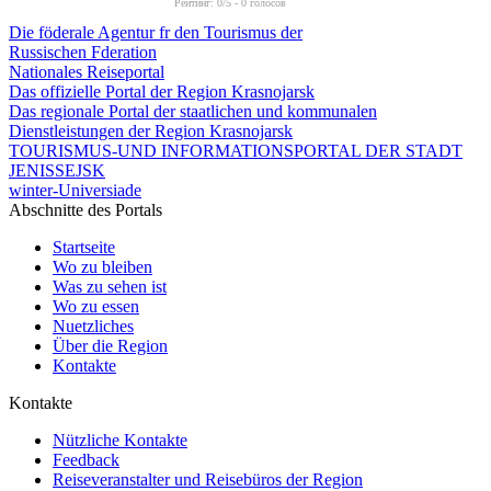
Рейтинг:
0
/5 -
0
голосов
Die föderale Agentur fr den Tourismus der
Russischen Fderation
Nationales Reiseportal
Das offizielle Portal der Region Krasnojarsk
Das regionale Portal der staatlichen und kommunalen
Dienstleistungen der Region Krasnojarsk
TOURISMUS-UND INFORMATIONSPORTAL DER STADT
JENISSEJSK
winter-Universiade
Abschnitte des Portals
Startseite
Wo zu bleiben
Was zu sehen ist
Wo zu essen
Nuetzliches
Über die Region
Kontakte
Kontakte
Nützliche Kontakte
Feedback
Reiseveranstalter und Reisebüros der Region