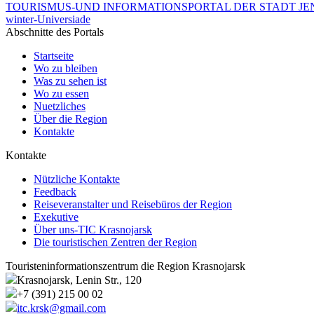
TOURISMUS-UND INFORMATIONSPORTAL DER STADT JEN
winter-Universiade
Abschnitte des Portals
Startseite
Wo zu bleiben
Was zu sehen ist
Wo zu essen
Nuetzliches
Über die Region
Kontakte
Kontakte
Nützliche Kontakte
Feedback
Reiseveranstalter und Reisebüros der Region
Exekutive
Über uns-TIC Krasnojarsk
Die touristischen Zentren der Region
Touristeninformationszentrum die Region Krasnojarsk
Krasnojarsk, Lenin Str., 120
+7 (391) 215 00 02
itc.krsk@gmail.com