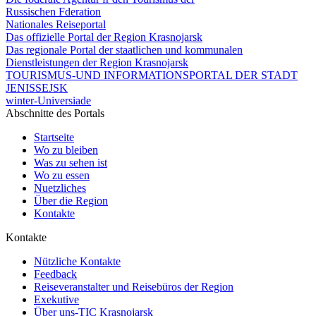
Russischen Fderation
Nationales Reiseportal
Das offizielle Portal der Region Krasnojarsk
Das regionale Portal der staatlichen und kommunalen
Dienstleistungen der Region Krasnojarsk
TOURISMUS-UND INFORMATIONSPORTAL DER STADT
JENISSEJSK
winter-Universiade
Abschnitte des Portals
Startseite
Wo zu bleiben
Was zu sehen ist
Wo zu essen
Nuetzliches
Über die Region
Kontakte
Kontakte
Nützliche Kontakte
Feedback
Reiseveranstalter und Reisebüros der Region
Exekutive
Über uns-TIC Krasnojarsk