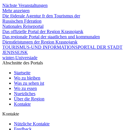
Nächste Veranstaltungen
Mehr anzeigen
Die föderale Agentur fr den Tourismus der
Russischen Fderation
Nationales Reiseportal
Das offizielle Portal der Region Krasnojarsk
Das regionale Portal der staatlichen und kommunalen
Dienstleistungen der Region Krasnojarsk
TOURISMUS-UND INFORMATIONSPORTAL DER STADT
JENISSEJSK
winter-Universiade
Abschnitte des Portals
Startseite
Wo zu bleiben
Was zu sehen ist
Wo zu essen
Nuetzliches
Über die Region
Kontakte
Kontakte
Nützliche Kontakte
Feedback