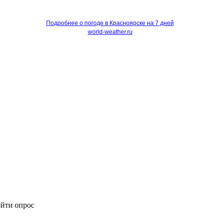
Подробнее о погоде в Красноярске на 7 дней
world-weather.ru