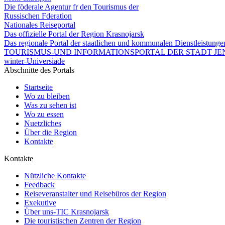
Die föderale Agentur fr den Tourismus der
Russischen Fderation
Nationales Reiseportal
Das offizielle Portal der Region Krasnojarsk
Das regionale Portal der staatlichen und kommunalen Dienstleistung
TOURISMUS-UND INFORMATIONSPORTAL DER STADT JEN
winter-Universiade
Abschnitte des Portals
Startseite
Wo zu bleiben
Was zu sehen ist
Wo zu essen
Nuetzliches
Über die Region
Kontakte
Kontakte
Nützliche Kontakte
Feedback
Reiseveranstalter und Reisebüros der Region
Exekutive
Über uns-TIC Krasnojarsk
Die touristischen Zentren der Region