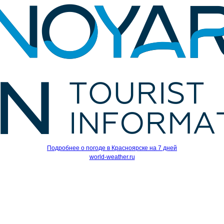
Подробнее о погоде в Красноярске на 7 дней
world-weather.ru