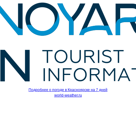
Подробнее о погоде в Красноярске на 7 дней
world-weather.ru