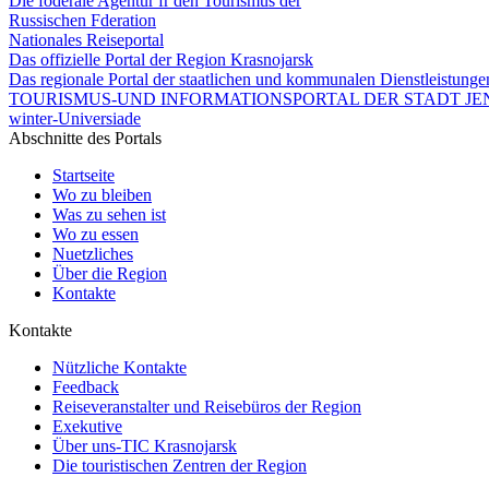
Die föderale Agentur fr den Tourismus der
Russischen Fderation
Nationales Reiseportal
Das offizielle Portal der Region Krasnojarsk
Das regionale Portal der staatlichen und kommunalen Dienstleistung
TOURISMUS-UND INFORMATIONSPORTAL DER STADT JEN
winter-Universiade
Abschnitte des Portals
Startseite
Wo zu bleiben
Was zu sehen ist
Wo zu essen
Nuetzliches
Über die Region
Kontakte
Kontakte
Nützliche Kontakte
Feedback
Reiseveranstalter und Reisebüros der Region
Exekutive
Über uns-TIC Krasnojarsk
Die touristischen Zentren der Region