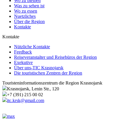
Wo zu bleiben
Was zu sehen ist
Wo zu essen
Nuetzliches
Über die Region
Kontakte
Kontakte
Nützliche Kontakte
Feedback
Reiseveranstalter und Reisebüros der Region
Exekutive
Über uns-TIC Krasnojarsk
Die touristischen Zentren der Region
Touristeninformationszentrum die Region Krasnojarsk
Krasnojarsk, Lenin Str., 120
+7 (391) 215 00 02
itc.krsk@gmail.com