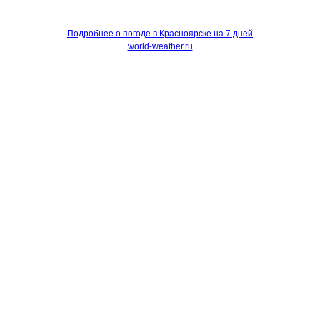
Подробнее о погоде в Красноярске на 7 дней
world-weather.ru