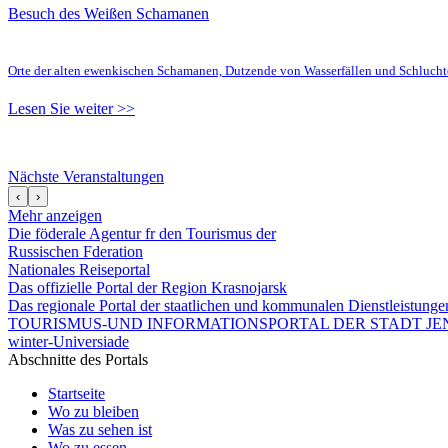
Besuch des Weißen Schamanen
Orte der alten ewenkischen Schamanen, Dutzende von Wasserfällen und Schluc
Lesen Sie weiter >>
Nächste Veranstaltungen
‹
›
Mehr anzeigen
Die föderale Agentur fr den Tourismus der
Russischen Fderation
Nationales Reiseportal
Das offizielle Portal der Region Krasnojarsk
Das regionale Portal der staatlichen und kommunalen Dienstleistung
TOURISMUS-UND INFORMATIONSPORTAL DER STADT JEN
winter-Universiade
Abschnitte des Portals
Startseite
Wo zu bleiben
Was zu sehen ist
Wo zu essen