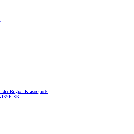
hten…
en der Region Krasnojarsk
ISSEJSK