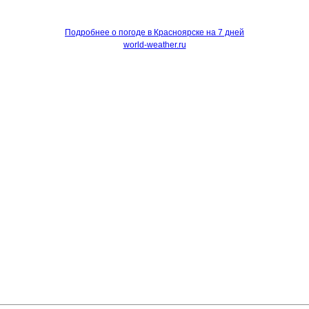
Подробнее о погоде в Красноярске на 7 дней
world-weather.ru