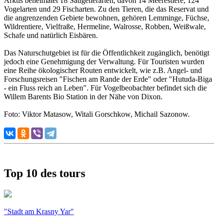
Arktis beheimatet 18 Säugetierarten, davon 14 Meerestiere, 124
Vogelarten und 29 Fischarten. Zu den Tieren, die das Reservat und
die angrenzenden Gebiete bewohnen, gehören Lemminge, Füchse,
Wildrentiere, Vielfraße, Hermeline, Walrosse, Robben, Weißwale,
Schafe und natürlich Eisbären.
Das Naturschutgebiet ist für die Öffentlichkeit zugänglich, benötigt
jedoch eine Genehmigung der Verwaltung. Für Touristen wurden
eine Reihe ökologischer Routen entwickelt, wie z.B. Angel- und
Forschungsreisen "Fischen am Rande der Erde" oder "Hutuda-Biga
- ein Fluss reich an Leben". Für Vogelbeobachter befindet sich die
Willem Barents Bio Station in der Nähe von Dixon.
Foto: Viktor Matasow, Witali Gorschkow, Michail Sazonow.
Top 10 des tours
"Stadt am Krasny Yar"