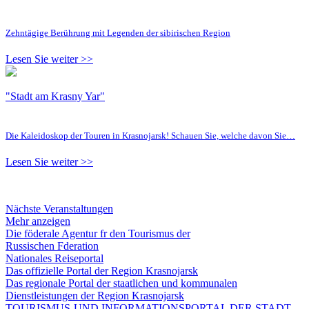
Zehntägige Berührung mit Legenden der sibirischen Region
Lesen Sie weiter >>
"Stadt am Krasny Yar"
Die Kaleidoskop der Touren in Krasnojarsk! Schauen Sie, welche davon Sie…
Lesen Sie weiter >>
Nächste Veranstaltungen
Mehr anzeigen
Die föderale Agentur fr den Tourismus der
Russischen Fderation
Nationales Reiseportal
Das offizielle Portal der Region Krasnojarsk
Das regionale Portal der staatlichen und kommunalen
Dienstleistungen der Region Krasnojarsk
TOURISMUS-UND INFORMATIONSPORTAL DER STADT