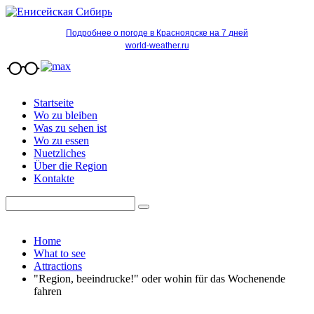
Подробнее о погоде в Красноярске на 7 дней
world-weather.ru
Startseite
Wo zu bleiben
Was zu sehen ist
Wo zu essen
Nuetzliches
Über die Region
Kontakte
Home
What to see
Attractions
"Region, beeindrucke!" oder wohin für das Wochenende
fahren