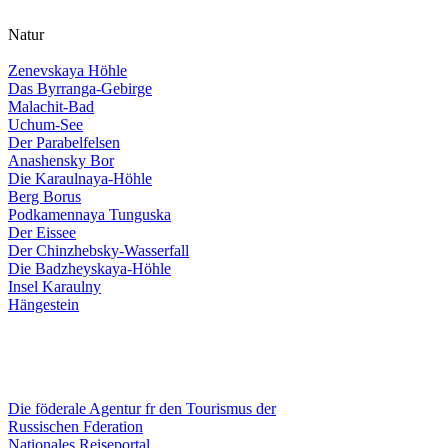
Natur
Zenevskaya Höhle
Das Byrranga-Gebirge
Malachit-Bad
Uchum-See
Der Parabelfelsen
Anashensky Bor
Die Karaulnaya-Höhle
Berg Borus
Podkamennaya Tunguska
Der Eissee
Der Chinzhebsky-Wasserfall
Die Badzheyskaya-Höhle
Insel Karaulny
Hängestein
Die föderale Agentur fr den Tourismus der
Russischen Fderation
Nationales Reiseportal