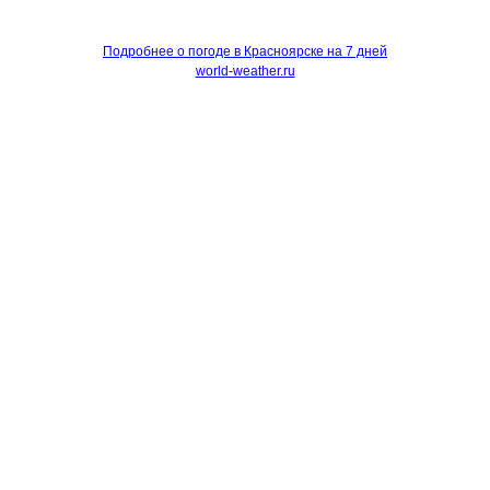
Подробнее о погоде в Красноярске на 7 дней
world-weather.ru